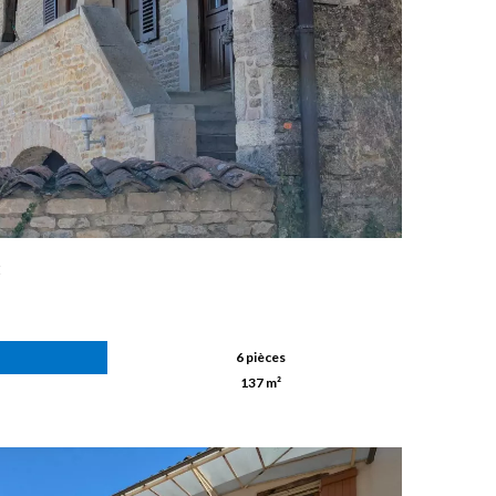
É
6 pièces
137 m²