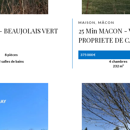
MAISON, MÂCON
- BEAUJOLAIS VERT
25 Min MACON -
PROPRIETE DE 
8 pièces
375 000 €
2 salles de bains
4 chambres
232 m²