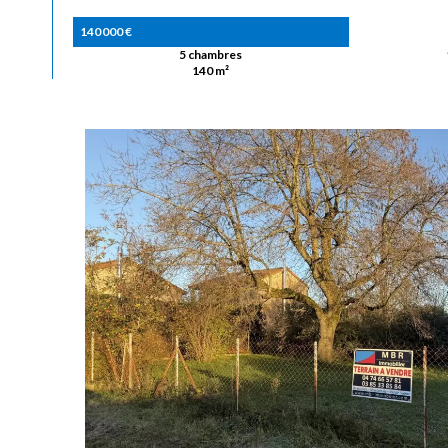
140 000 €
5 chambres
140 m²