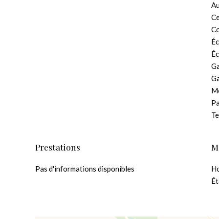
A
Ce
C
Éc
Éc
Ga
G
M
Pa
Te
Prestations
M
Pas d'informations disponibles
Ho
Ét