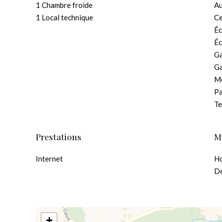
1 Chambre froide
A
1 Local technique
Ce
Éc
Éc
Ga
G
M
Pa
Te
Prestations
M
Internet
Ho
Dé
+