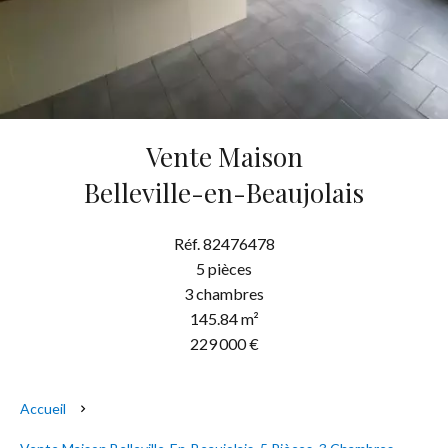
Vente Maison
Belleville-en-Beaujolais
Réf. 82476478
5 pièces
3 chambres
145.84 m²
229 000 €
Accueil