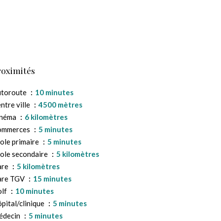
roximités
utoroute
10 minutes
ntre ville
4500 mètres
inéma
6 kilomètres
ommerces
5 minutes
ole primaire
5 minutes
ole secondaire
5 kilomètres
are
5 kilomètres
are TGV
15 minutes
olf
10 minutes
pital/clinique
5 minutes
édecin
5 minutes