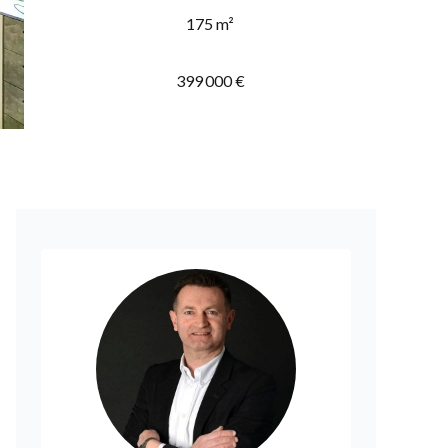
175 m²
399 000 €