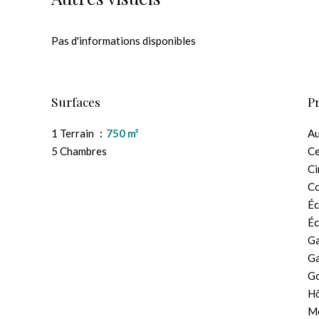
Pas d'informations disponibles
Surfaces
P
1 Terrain
750 m²
A
5 Chambres
Ce
C
C
Éc
Éc
G
G
G
Hô
M