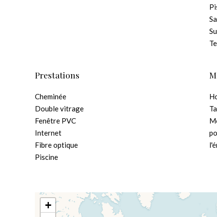
Pi
Sa
S
Te
Prestations
M
Cheminée
Ho
Double vitrage
Ta
Fenêtre PVC
Mo
Internet
po
Fibre optique
l'
Piscine
+