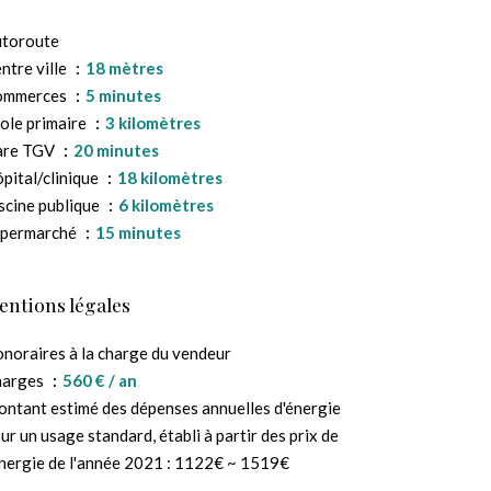
toroute
ntre ville
18 mètres
ommerces
5 minutes
ole primaire
3 kilomètres
are TGV
20 minutes
pital/clinique
18 kilomètres
scine publique
6 kilomètres
upermarché
15 minutes
entions légales
noraires à la charge du vendeur
harges
560 € / an
ntant estimé des dépenses annuelles d'énergie
ur un usage standard, établi à partir des prix de
énergie de l'année 2021 : 1122€ ~ 1519€