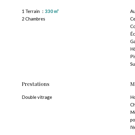
1 Terrain
330 m²
Au
2 Chambres
Ce
C
Éc
G
Hô
Pi
S
Prestations
M
Double vitrage
Ho
C
Mo
po
l'