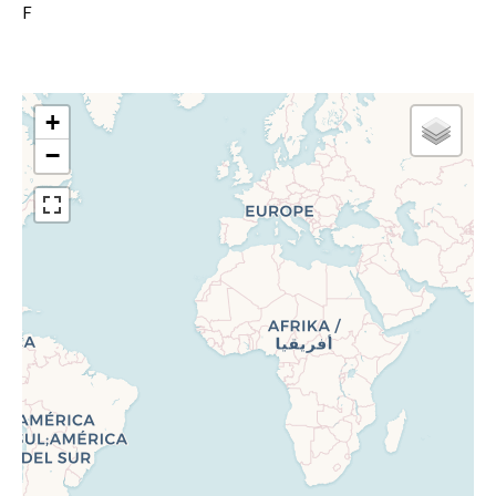
F
+
−