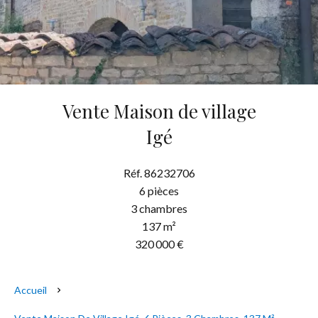
Vente Maison de village
Igé
Réf. 86232706
6 pièces
3 chambres
137 m²
320 000 €
Accueil