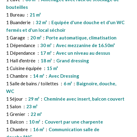
bouteilles
1 Bureau
21 m²
1 Buanderie
32 m²
Equipée d'une douche et d'un WC
fermés et d'un local séchoir
1 Garage
20 m²
Porte automatique, climatisation
1 Dépendance
30 m²
Avec mezzanine de 16.50m²
1 Dépendance
17 m²
Avec un niveau au dessus
1 Hall d'entrée
18 m²
Grand dressing
1 Cuisine équipée
15 m²
1 Chambre
14 m²
Avec Dressing
1 Salle de bains / toilettes
6 m²
Baignoire, douche,
WC
1 Séjour
29 m²
Cheminée avec insert, balcon couvert
1 Salon
23 m²
1 Grenier
22 m²
1 Balcon
10 m²
Couvert par une charpente
1 Chambre
16 m²
Communication salle de