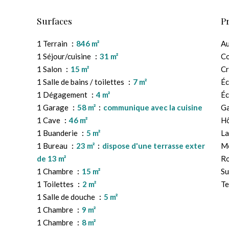
Surfaces
P
1 Terrain
846 m²
A
1 Séjour/cuisine
31 m²
C
1 Salon
15 m²
C
1 Salle de bains / toilettes
7 m²
Éc
1 Dégagement
4 m²
Éc
1 Garage
58 m²
communique avec la cuisine
G
1 Cave
46 m²
Hô
1 Buanderie
5 m²
L
1 Bureau
23 m²
dispose d'une terrasse exter
M
de 13 m²
Ro
1 Chambre
15 m²
S
1 Toilettes
2 m²
Te
1 Salle de douche
5 m²
1 Chambre
9 m²
1 Chambre
8 m²