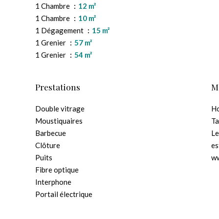
1 Chambre
12 m²
1 Chambre
10 m²
1 Dégagement
15 m²
1 Grenier
57 m²
1 Grenier
54 m²
Prestations
M
Double vitrage
Ho
Moustiquaires
Ta
Barbecue
Le
Clôture
es
Puits
ww
Fibre optique
Interphone
Portail électrique