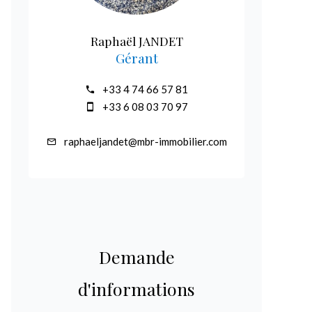
Raphaël JANDET
Gérant
+33 4 74 66 57 81
+33 6 08 03 70 97
raphaeljandet@mbr-immobilier.com
Demande
d'informations