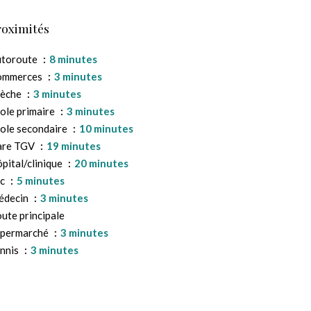
roximités
utoroute
8 minutes
ommerces
3 minutes
rèche
3 minutes
ole primaire
3 minutes
ole secondaire
10 minutes
are TGV
19 minutes
pital/clinique
20 minutes
ac
5 minutes
édecin
3 minutes
ute principale
upermarché
3 minutes
nnis
3 minutes